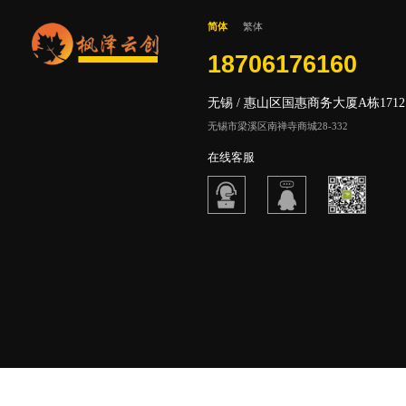
简体
繁体
18706176160
无锡 / 惠山区国惠商务大厦A栋1712
无锡市梁溪区南禅寺商城28-332
在线客服
主营区域：
常州
苏州
宜兴
江阴
镇江
盐城
南